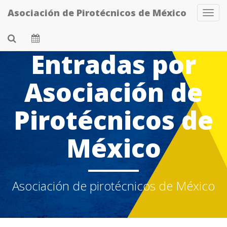
Skip
Asociación de Pirotécnicos de México
Tog
to
Navi
main
content
Entradas por
Asociación de
Pirotécnicos de
México
Asociación de pirotécnicos de México