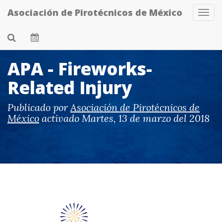
Skip
Asociación de Pirotécnicos de México
Tog
to
Navi
main
content
APA - Fireworks-
Related Injury
Publicado por
Asociación de Pirotécnicos de
México
activado
Martes, 13 de marzo del 2018