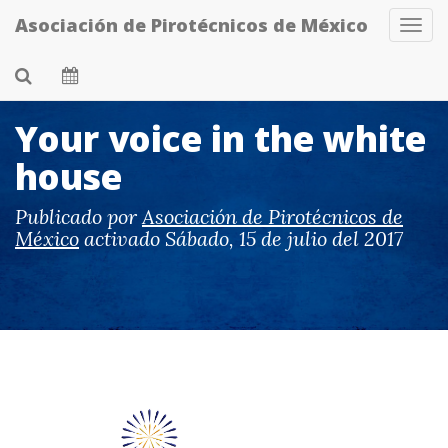
Skip
Asociación de Pirotécnicos de México
Tog
to
Navi
main
content
Your voice in the white
house
Publicado por
Asociación de Pirotécnicos de
México
activado
Sábado, 15 de julio del 2017